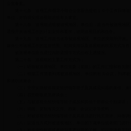
公室备案。
第十七条 巡视工作领导小组办公室应当提前１０个工作日将巡
单位，并协调安排巡视组进驻有关事宜。
第十八条 巡视组进驻被巡视地区、单位后，应当向被巡视地区
通报开展巡视工作的计划安排和要求，说明巡视目的和任务。
第十九条 巡视工作应当依靠被巡视地区、单位的党组织开展。
媒体公布巡视工作的监督范围、时间安排以及巡视组的联系方式等有
被巡视单位应当通过内部通报等方式公布上述情况。
第二十条 巡视组的主要工作方式为：
（一）听取被巡视地区、单位党委（党组）的工作汇报和有关部
（二）根据工作需要列席被巡视地区、单位的有关会议，列席被
和述职述廉会；
（三）受理反映被巡视党组织领导班子及其成员问题的来信、来
（四）召开听取意见座谈会；
（五）与被巡视党组织领导班子成员和其他干部群众个别谈话；
（六）调阅、复制有关文件、档案、会议记录等资料；
（七）对被巡视党组织领导班子及其成员进行民主测评、问卷调
（八）以适当方式对被巡视地区、单位的下属单位或者部门进行
（九）对专业性较强或者特别重要问题的了解，可以商请有关职