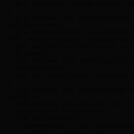
第一条 为加强党内监督，完善巡视制度，规范巡视工作，根据
例。
第二条 党的中央和省、自治区、直辖市委员会实行巡视制度，
导班子及其成员进行巡视监督。
第三条 巡视工作以邓小平理论和“三个代表”重要思想为指导，
要管党、从严治党的方针，维护党的纪律，保证党的路线方针政策和
第四条 巡视工作坚持党的领导、分级负责，实事求是、客观公正
第二章 机构设置
第五条 党的中央和省、自治区、直辖市委员会成立巡视工作领
区、直辖市委员会负责并报告工作。
第六条 巡视工作领导小组下设办公室，为其日常办事机构。办
会。
第七条 党的中央和省、自治区、直辖市委员会设立巡视组，承
负责并报告工作。
第八条 巡视组设组长、副组长、巡视专员和其他工作职位。
巡视组实行组长负责制，副组长协助组长工作。
第九条 巡视工作领导小组的职责是：
（一）贯彻党的中央委员会，省、自治区、直辖市委员会有关巡
（二）研究决定巡视工作年度和阶段计划、方案；