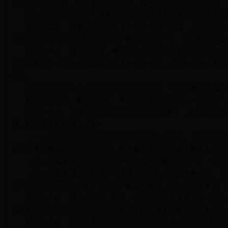
制改革方面的问题，应当形成专题报告，报送派出巡视组的党组织。
派出巡视组的党组织可以直接听取巡视组有关巡视工作情况的汇
第二十五条 巡视报告经巡视工作领导小组同意后，巡视组应当
单位党组织领导班子反馈巡视期间了解的情况和问题，有针对性地提
第二十六条 被巡视地区、单位应当自收到巡视组反馈意见之日
巡视工作领导小组办公室报送巡视工作领导小组，并且自整改方案报
报告。
巡视工作领导小组办公室应当将被巡视地区、单位的整改情况及
除特殊情况外，被巡视地区、单位应当将整改情况在一定范围内
第二十七条 对派出巡视组的党组织决定的事项，依据干部管理
则，按照以下途径移送交办：
（一）对涉及被巡视党组织执行党的路线方针政策、贯彻落实科
处理改革发展稳定等方面的问题，移交被巡视党组织或者有关主管部
（二）对被巡视党组织领导班子及其成员涉嫌违纪的问题，移交
（三）对被巡视党组织领导班子及其成员在执行民主集中制、干
的问题和巡视组提出的关于领导班子建设的建议，移交组织人事部门
第二十八条 有关党组织、机关、部门收到巡视工作领导小组办
规定时限办理并将办理情况和结果书面反馈巡视工作领导小组办公室
第二十九条 受派出巡视组党组织的纪检机关或者组织部门的委