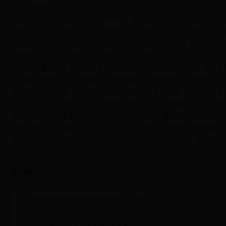
进行实地调研。
在工业园区声威水泥公司调研时，魏安民与基层党员干部亲切交
及党支部活动开展情况，并认真听取了企业相关负责人对党建工作和
调研中，魏安民对我县非公有制经济组织党建工作给予充分肯定
措施实、力度大，建立了“县乡领导联系点”制度、向非公企业选派了“
织和工作覆盖率显著提高，全县非公企业党建工作效果明显，成绩斐
魏安民指出，非公党建作为基层党建工作的新领域，涉及面广、
解难题，加大力度，不断健全管理体系，完善责任体系，明确成员单
合力。下个月，省非公党工委将对全省非公企业“组织建设年”活动进
组织和工作两个覆盖率100%的基础上，要把工作重点放在抓非公企
细化工作任务，狠抓工作落实，引导企业党组织认真开展“评星晋级、
组织和党员作用的有效途径，着落培养打造一批特色鲜明，亮点纷呈
延伸阅读
RELATED REPORTS
全县党的群众路线教育实践活动总结大会召开
魏安民来我县调研非公有制经济组织党建工作
剖析问题追根溯源 相互批评见筋见骨