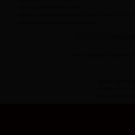
全县第二茬次教育实践活动推进会召开
我县召开非公有制经济组织党建工作暨非公有制企业组织建设年动员大会
高志斌检查指导各乡镇党的群众路线教育实践活动
作者： 【字号
友情链接：
陕西党建网
|
延安党建网
|
志
网站简介
|
版权申明
|
中共安塞县委组织部
地址：陕西省延安市安塞县