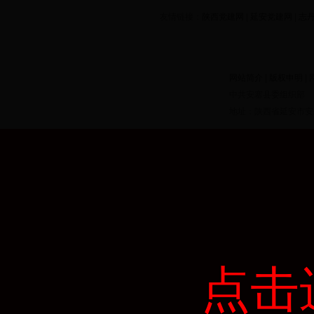
友情链接：
陕西党建网
|
延安党建网
|
志
网站简介
|
版权申明
|
中共安塞县委组织部
地址：陕西省延安市安塞县
点击