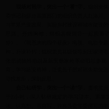
现场对照学，突出一个“看”字。
组织全体
委书记和部分县直部门党组织负责人赴洛川、
习苹果产业发展、美丽乡村建设和城市建设的
思路、开阔胸襟；
组织县级领导一起观看了
祭》、《周恩来的四个昼夜》电视、电影专题
神，补课补钙；组织党员县级领导
到王家湾毛
张思德牺牲地以及延安杨家岭革命旧址参观
育，
学习延安精神，让党员干部对
照先辈先进
寻找差距，深刻反思。
自己钻研学，突出一个“读”字。
要求党员
于2小时，深入钻研规定的学习读本、重要
读、认真想、亲自写，并将县委常委撰写的学