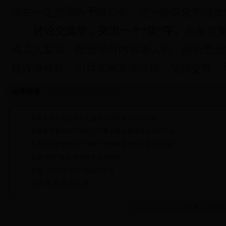
式在一定范围内予以公开，进一步深化学习效
讨论交流学，突出一个“议”字。
在每次
或几人发言，结合学习内容谈认识、结合思想
建设谈收获，引导大家互动讨论，交流交锋，
延伸阅读
RELATED REPORTS
安塞县项目化处理历史遗留问题和重点信访积案
安塞县常委会班子确立九个重点整改事项带头立行立改
县委各常委争当“五个表率” 开好教育实践活动 “火车头”
做足“四字”功夫 学习教育成效明显
安塞：念好“三字经” 真心为群众
筑 牢 理 想 信 念 之 塔
作者： 【字号