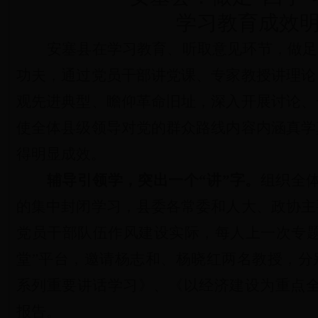
学习教育成效明
安塞县在学习教育、听取意见环节，做足
功夫，通过党员干部讲党课、专家教授讲理论
观先进典型、瞻仰革命旧址，深入开展讨论、
使全体县级领导对党的群众路线内容内涵真学
得明显成效。
辅导引领学，突出一个“讲”字。
组织全
的集中封闭学习，县委各常委和人大、政协主
党员干部队伍作风建设实际，每人上一次专题
堂”平台，邀请
杨志和、杨晓红两名教授，分
系列重要讲话学习》、《以经济建设为重点全
报告。