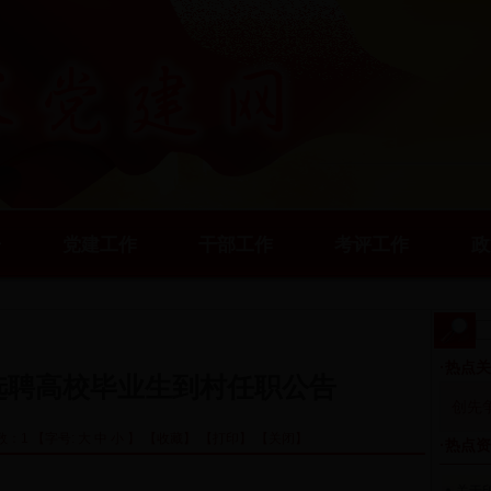
告
党建工作
干部工作
考评工作
政
·热点
年选聘高校毕业生到村任职公告
创先
览次数：1 【字号:
大
中
小
】
【收藏】
【打印】
【关闭】
·热点