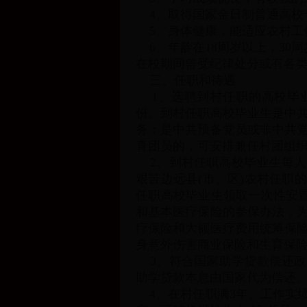
4、取得国家金日制普通高校
5、身体健康，能适应农村工
6、年龄在18周岁以上，30
在校期间曾受纪律处分或有各
三、任职和待遇
1、选聘到村任职的高校毕业
份。到村任职高校毕业生是中
务；是中共预备党员或非中共
青团员的，可安排兼任村团组
2、到村任职高校毕业生每人每
艰苦边远县(市、区)农村任职的
任职高校毕业生领取一次性安置费
和基本医疗保险的参保办法，
疗保险和大额医疗费用统筹保
身意外伤害商业保险和生育保
3、符合国家助学贷款偿还政
助学贷款本息由国家代为偿还
4、在村任职满3年、工作实