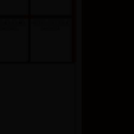
潮怎教大学生村官
李源潮与大学生村官座
“朱”不染“...
谈时的讲话