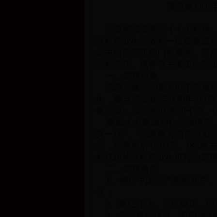
陕西省200
为贯彻落实党的十七大精神，
高校毕业生到农村一线锻炼成
据中组部等四部门的要求，陕西省
到村任职，现将有关事项公告
一、选聘对象
选聘对象为30周岁以下应届
生，重点是应届毕业和毕业1至
备党员)，非党的优秀团干部、
参加人力资源和社会保障部、
支一扶”、“志愿服务西部计划
的，经服务所在县(市、区)相
村任职的高校毕业生可转为选
二、选聘条件
1、拥护中国共产党的领导，
作；
2、遵纪守法，品行端正，作
3、学习成绩优良，有较强的