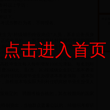
专科以上学历；
作需要；
周岁以下。
李源
类考试作弊行为者，不得报名。
染
生为“村级组织特设岗位”人员，系非公务员身
共正式党员的，一般安排担任村党组织书记助理职
点击进入首页
党员的，一般安排担任村委会主任助理职务，是共
织书记、副书记职务。
年领取工作、生活补贴2．1万元，其中到48个
高校毕业生每人每年增发1000元津贴。每名到村
2000元。县(市、区)按城镇企业职工基本养老
为到村任职高校毕业生办理基本养老保险、基本医
险，并根据本地实际为到村任职高校毕业生投保人
险。
策规定的、聘期考核合格的，其在校期间的国家
。
绩特别突出，当地群众普遍公认的，经组织考察研