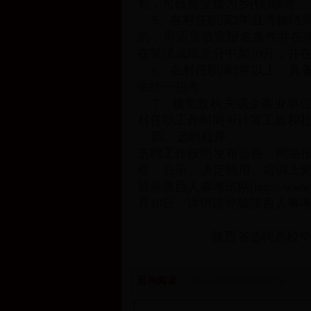
究，可破格提拔为乡(镇)领导。
5、在村任职满2年且考核结
的，可适当放宽报名条件并在
在笔试成绩总分中加10分，并
6、在村任职满2年以上，具
生统一招考。
7、被党政机关或企事业单位
村任职工作时间可计算工龄和
四、选聘程序
选聘工作按照发布公告、网络
察、公示、决定聘用、培训上
登录陕西人事考试网(http://ww
月10日。详情请登陆陕西人事考试网(ht
陕西省选聘高校
延伸阅读
RELATED REPORTS