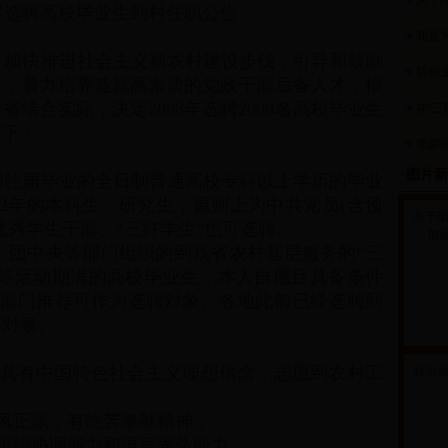
关于印
8年选聘高校毕业生到村任职公告
我县为
加快推进社会主义新农村建设步伐，引导和鼓励
我创
长，着力培养造就高素质的党政干部后备人才，根
结合实际，决定2008年选聘2000名高校毕业生
在“三
如下：
李源潮
·图片
和往届毕业的全日制普通高校专科以上学历的毕业
2年的本科生、研究生，原则上为中共党员(含预
关于
优秀学生干部、“三好学生”也可选聘。
加强
团中央等部门组织的到我省农村基层服务的“三
”等活动期满的高校毕业生，本人自愿且具备条件
关部门推荐可作为选聘对象。各地此前已经选聘到
聘对泉。
具有中国特色社会主义理想信念，志愿到农村工
我创
风正派，有吃苦奉献精神；
组织协调能力和语言表达能力；