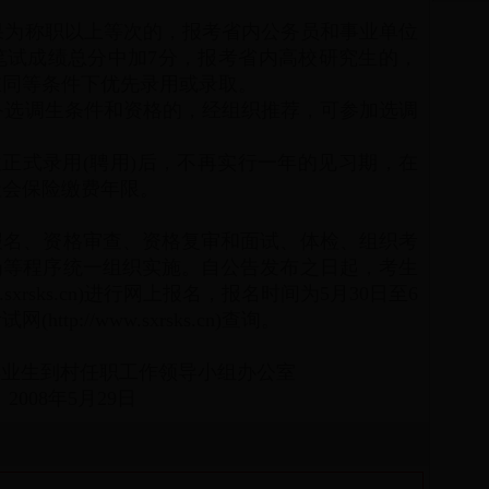
果为称职以上等次的，报考省内公务员和事业单位
笔试成绩总分中加7分，报考省内高校研究生的，
在同等条件下优先录用或录取。
备选调生条件和资格的，经组织推荐，可参加选调
正式录用(聘用)后，不再实行一年的见习期，在
社会保险缴费年限。
报名、资格审查、资格复审和面试、体检、组织考
岗等程序统一组织实施。自公告发布之日起，考生
w.sxrsks.cn)进行网上报名，报名时间为5月30日至6
tp://www.sxrsks.cn)查询。
毕业生到村任职工作领导小组办公室
2008年5月29日