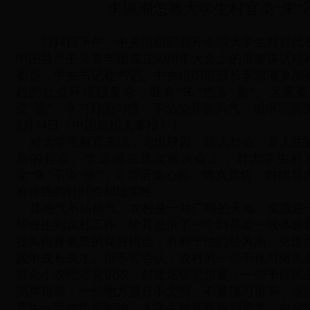
李源潮怎教大学生村官染“朱”不
5月4日下午，中央组织部召开全国大学生村官代
中国共产主义青年团成立90周年大会上的重要讲话精
委员、中央书记处书记、中央组织部部长李源潮参加
村的社会环境很复杂，既有“朱”也有“墨”。大家要近
染“墨”，学习好的习惯，不沾染坏的风气，追求高尚
5月14日《中国组织人事报》）
对大学生村官来说，走出校园，踏入社会，是人生
新的起点。李源潮在这次座谈会上，对大学生村官
染“朱”不染“墨”，可谓语重心长、情真意切，对指
有很强的针对性和现实性。
接地气不沾俗气。农村是一片广阔的天地，实践是
毕业生到农村工作，给其提供了一个到基层一线体验
提高自身素质的良好机会，有利于他们经风雨、见世
践中成长成才。但不可否认，农村的一些不良习俗也
群众小农经济意识浓、封建迷信思想重；一些干部民
简单粗暴；一些地方盛行不文明、不健康习俗等，这
产生一定的负面影响。大学生村官要辨别是非，自觉