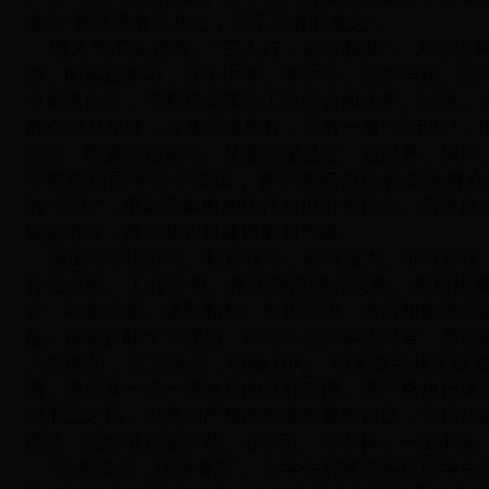
做到“择其善者而从之，其不善者而改之”。
增才气不失锐气。“三人行，必有我师”。大学生
师，向实践学习，在干中学、学中干，把学与用、知
中锻炼自己，不断提高实际工作能力和水平。诚然，
群众朝夕相处，在基层摸爬打，要有一身“泥土味”，
沉沦，既要脚踏实地，又要仰望星空。在眼界、胸怀
不能把自己等同于农民，更不能把自己看成是群众
的“龙头”，用自己掌握的现代知识引领群众、启迪群
锐意进取，推动新农村建设有新气象。
讲正气不惧邪气。村官权小，影响很大。不可否认
转让出租、工程发包、救灾救济物品发放、农用物
公、吃拿卡要、谋取私利、失职渎职、贪污贿赂等问
益，群众反映十分强烈。作为一名大学生村官，要正
人生理想，坚定信念，明确方向，切实做到从大处
渐，养成从一点一滴做起的良好习惯。要严格执行廉
制不正之风，以更加严格的标准来要求自己，守得住
诱惑，始终做到眼不花、心不乱、手不伸，一尘不染
“近朱者赤，近墨者黑”。大学生村官在实现由学生