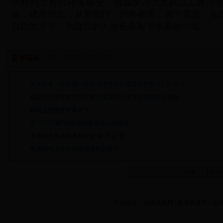
学校到农村的环境转变、由以学习为主到以工作为
实，择高而立，从善而行，严格要求，勇于实践，在
自己的才华，为自己的人生长卷写下浓重的一笔。
延伸阅读
RELATED REPORTS
关于印发《关于进一步加强大学生村官工作的意见》的通知
我县为大学生村官办理重大疾病和人身意外伤害综合保险
我创业的那些青春岁月
在“三问三解”活动调研座谈会上的发言
李源潮怎教大学生村官染“朱”不染“墨”
李源潮与大学生村官座谈时的讲话
作者： 【字号
友情链接：
陕西党建网
|
延安党建网
|
志