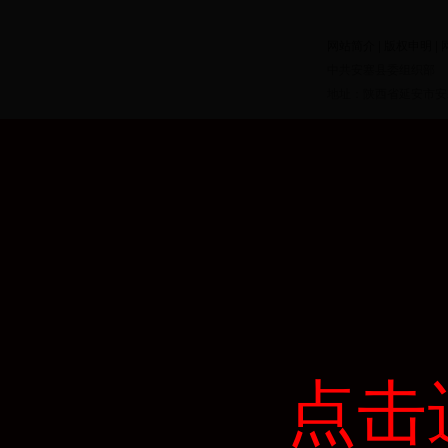
网站简介
|
版权申明
|
中共安塞县委组织部
地址：陕西省延安市安塞县
点击