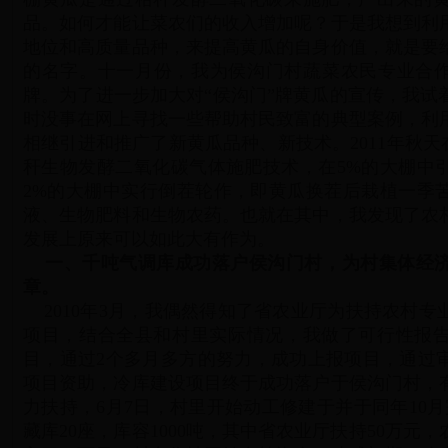
品。如何才能让菜农们的收入增加呢？于是我想到利
地位和高质量品种，来提高黄瓜的自身价值，就是要
的名字。十一月份，我为侯沟门村蔬菜农民专业合作
牌。为了进一步加大对“侯沟门”牌黄瓜的宣传，我试
时没事在网上寻找一些帮助村民致富的典型案例，利
相继引进和推广了新黄瓜品种、新技术。2011年秋天
秆生物发酵二氧化碳气体施肥技术，在5%的大棚中
2%的大棚中实行倒茬轮作，即黄瓜换茬后栽植一季
液、生物肥料和生物农药。也就在其中，我发现了农
发展上原来可以如此大有作为。
一、千吨气调库成功落户侯沟门村，为村集体经济
章。
2010年3月，我偶然得知了省农业厅为扶持农村专
项目，结合全县和村里实际情况，我做了可行性报
目，通过2个多月多方的努力，成功上报项目，通过
项目资助，冷库建设项目终于成功落户于侯沟门村，
力扶持，6月7日，村里开始动工修建于并于同年10
藏库20座，库容1000吨，其中省农业厅扶持50万元