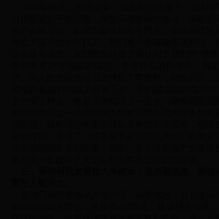
2010年秋天，在镇党委、镇政府的带领下，我和4
们按照党员干部引路，典型示范带动的办法，采取走
挨户去做工作，起初大部分村民不同意，觉得种苹果
险也大还不如外出打工，我们逐户去讲政策谈方法，
法设法天天去，直到群众接受了并认同了我们的“致富
依靠苹果产业致富的信心。争得群众的同意后，我们
户、65人的大队伍在山上种起了苹果树，时长27天
紧地跟着我们完成了所有工作，我们建成后侯面积达1
全然变了样儿，像是浑身都退了一层皮，建成回家后
但想到我们近一个月的努力将解决两个拐沟村多少年
的问题。顿时满心的喜悦和从未有过的充实感，也就
业合作社，邀请了一些果树专家到现场为我们的果农
农定期组织果农到方塔、刘党、寨子湾果园产业发展
他村官一起建起了大学生村官苹果管理示范基地。
三、帮助村民发展壮大养殖业，提供新信息、新技
富注入新活力。
侯沟门种猪养殖场占地23亩，由养殖区、办公生活
邻村致富能人田忠，共投资400万元，建设猪舍14座，
猪仔9600头。由于猪场设在本村的有利条件，通过