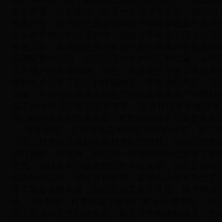
多次商量，尽管侯沟门村是一个蔬菜专业村，但仍有1
致富产业，这些农户是老弱病残户和种菜效益不高农
是从事养殖业的合适群体，我建议养殖场采用了公司
番做工作，养殖场还通过将猪仔卖给养殖户甚至佘销
后再回售给公司，实现公司与农户的互利双赢，从而
了养殖户的市场风险。现在，养殖场已下连了养殖户5
棚的农户也有了自己的挣钱路子。养殖场投产后，可
沼渣，不仅可以解决大棚生产和山地苹果生产中肥料
真正的绿色无公害蔬菜和苹果，形成猪沼菜和猪沼果
沟门村的蔬菜和苹果品质，村民们的日子可谓是蒸蒸
每年的四、五月份都是村里较农闲的时节，第二年
一天，村里的几名妇女来村大队部找我，说她们很想
园打腰鼓、跳跳舞，她们的一席话语顿时让我有了新
名气，为什么我不能把她们培养出来呢，说不定还可
钱的好办法呢，经过分析研究，县里也应该有热爱艺
开了两委会商量侯，我们开始了多方寻找，终于聘请
练。5月中旬，村里组建了侯沟门村女子腰鼓队，且
院子里待小学生们放学后，每天下午都锣鼓喧天，热