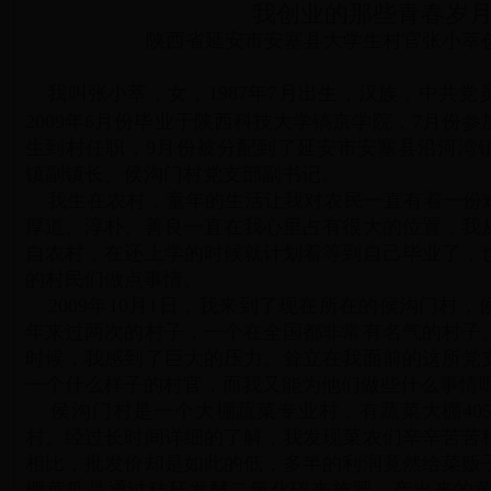
我创业的那些青春岁
陕西省延安市安塞县大学生村官张小萃
我叫张小萃，女，1987年7月出生，汉族，中共党
2009年6月份毕业于陕西科技大学镐京学院，7月份
生到村任职，9月份被分配到了延安市安塞县沿河湾
镇副镇长、侯沟门村党支部副书记。
我生在农村，童年的生活让我对农民一直有着一份
厚道、淳朴、善良一直在我心里占有很大的位置，我
自农村，在还上学的时候就计划着等到自己毕业了，
的村民们做点事情。
2009年10月1日，我来到了现在所在的侯沟门村
年来过两次的村子，一个在全国都非常有名气的村子
时候，我感到了巨大的压力。耸立在我面前的这所党
一个什么样子的村官，而我又能为他们做些什么事情
侯沟门村是一个大棚蔬菜专业村，有蔬菜大棚40
村。经过长时间详细的了解，我发现菜农们辛辛苦苦
相比，批发价却是如此的低，多半的利润竟然给菜贩
棚黄瓜是通过秸秆发酵二氧化碳来施肥，产出来的