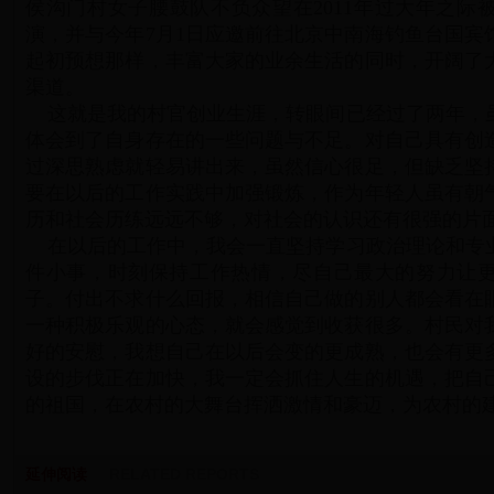
侯沟门村女子腰鼓队不负众望在2011年过大年之际
演，并与今年7月1日应邀前往北京中南海钓鱼台国宾
起初预想那样，丰富大家的业余生活的同时，开阔了
渠道。
这就是我的村官创业生涯，转眼间已经过了两年，
体会到了自身存在的一些问题与不足。对自己具有创
过深思熟虑就轻易讲出来，虽然信心很足，但缺乏坚
要在以后的工作实践中加强锻炼，作为年轻人虽有朝
历和社会历练远远不够，对社会的认识还有很强的片
在以后的工作中，我会一直坚持学习政治理论和专
件小事，时刻保持工作热情，尽自己最大的努力让
子。付出不求什么回报，相信自己做的别人都会看在
一种积极乐观的心态，就会感觉到收获很多。村民对
好的安慰，我想自己在以后会变的更成熟，也会有更
设的步伐正在加快，我一定会抓住人生的机遇，把自
的祖国，在农村的大舞台挥洒激情和豪迈，为农村的
延伸阅读
RELATED REPORTS