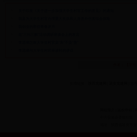
关于印发《关于进一步加强大学生村官工作的意见》的通知
我县为大学生村官办理重大疾病和人身意外伤害综合保险
我创业的那些青春岁月
在“三问三解”活动调研座谈会上的发言
李源潮怎教大学生村官染“朱”不染“墨”
李源潮与大学生村官座谈时的讲话
作者： 【字号
友情链接：
陕西党建网
|
延安党建网
|
志
网站简介
|
版权申明
|
中共安塞县委组织部
地址：陕西省延安市安塞县