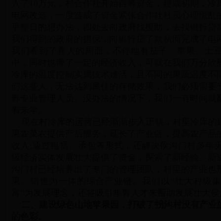
入了10万元，村合作社开始自筹资金，建成初期，冷
电网改造，一度造成了资金紧张合作社社员心理慌乱
乎整日的想办法，四处去向政府找援助，去找银行贷
我们得到的政府的担保，向银行贷了款从而完成了电
我们看到了喜人的局面，不停地有茄子、苹果、土
中，同时也带了一定的经济收入，可就在我们万分欣
冷库的温度控制实属技术难活，且不同的果蔬温度不
们这些人，无法达到最佳的存储效果，我们必须需要
养专业管理人员。没办法的情况下，我们一有时间就
着来学。
现在村冷库的运营已经渐渐步入正轨，村里冷库的
果农菜农提供产后服务，延长了产业链，提高农产品
收入;通过租赁、承包等形式，还解决侯沟门村多年
级经济实体发展壮大提供了资金，探索了新经验、新
沟门村已经培养出了专门的管理团队，村里的产业也
果、销售为一体的综合产业链。我们以“壮大村级
富”为发展理念，还将吸引年青人才来帮助发展壮大
二、建设绿色山地苹果园，打破了拐沟村没有产业
的色彩。